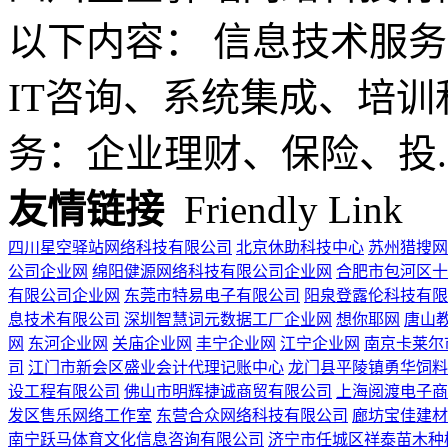
以下内容： 信息技术服
IT咨询、系统集成、培训
务：企业理财、保险、投..
友情链接
Friendly Link
四川星空驿站网络科技有限公司
北京休助科技中心
苏州猎搜网
公司企业网
绵阳健源网络科技有限公司企业网
合肥市包河区十
有限公司企业网
东莞市特易电子有限公司
阳泉登露伦科技有限
息技术有限公司
深圳智慧词元数据工厂企业网
想你耶网
唐山
网
东河企业网
关庙企业网
丰宁企业网
江宁企业网
南京卡莱尔
司
江门市新会区盛业会计代理记账中心
龙门县平陵镇勇华饲料
设工程有限公司
佛山市明辉捷诚商贸有限公司
上海阅渡电子商
发区售乐网络工作室
东营合众网络科技有限公司
廊坊宝佳建材
南宁跃马体育文化信息咨询有限公司
济宁市任城区祥泰苗木种